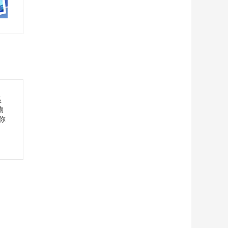
匹
物
你