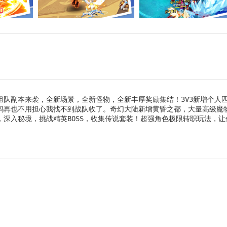
组队副本来袭，全新场景，全新怪物，全新丰厚奖励集结！3V3新增个人
，妈妈再也不用担心我找不到战队收了。奇幻大陆新增黄昏之都，大量高级魔
，深入秘境，挑战精英BOSS，收集传说套装！超强角色极限转职玩法，让