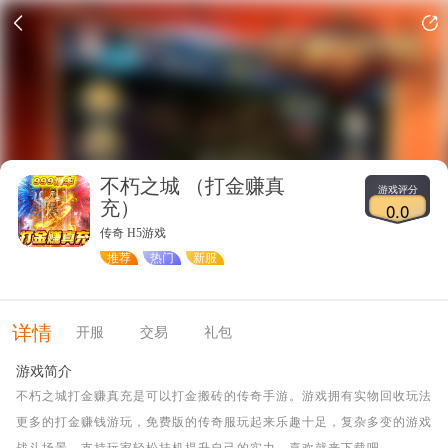
不朽之城 （打金赚真
游戏评分
充）
0.0
传奇 H5游戏
推荐
热门
新服
详情
开服
交易
礼包
游戏简介
不朽之城打金赚真充是可以打金搬砖的传奇手游。游戏拥有实物回收玩法
更多的打金赚钱游玩，免费版的传奇服玩起来乐趣十足，复杂多变的游戏